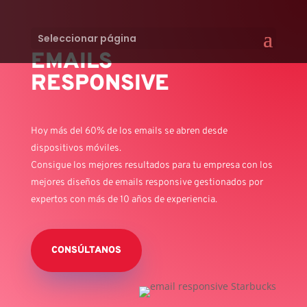
Seleccionar página
EMAILS
RESPONSIVE
Hoy más del 60% de los emails se abren desde
dispositivos móviles.
Consigue los mejores resultados para tu empresa con los
mejores diseños de emails responsive gestionados por
expertos con más de 10 años de experiencia.
CONSÚLTANOS